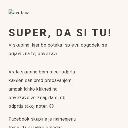
SUPER, DA SI TU!
V skupino, kjer bo potekal spletni dogodek, se
prijaviš na tej
povezavi
.
Vrata skupine bom sicer odprla
kakšen dan pred predavanjem,
ampak lahko klikneš na
povezavo že zdaj, da si ob
odprtju takoj noter. 😉
Facebook skupina je namenjena
temu, da si lahko ogledaš