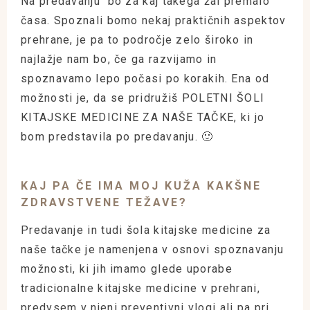
Na predavanju bo za kaj takega žal premalo
časa. Spoznali bomo nekaj praktičnih aspektov
prehrane, je pa to področje zelo široko in
najlažje nam bo, če ga razvijamo in
spoznavamo lepo počasi po korakih. Ena od
možnosti je, da se pridružiš POLETNI ŠOLI
KITAJSKE MEDICINE ZA NAŠE TAČKE, ki jo
bom predstavila po predavanju. 🙂
KAJ PA ČE IMA MOJ KUŽA KAKŠNE
ZDRAVSTVENE TEŽAVE?
Predavanje in tudi šola kitajske medicine za
naše tačke je namenjena v osnovi spoznavanju
možnosti, ki jih imamo glede uporabe
tradicionalne kitajske medicine v prehrani,
predvsem v njeni preventivni vlogi ali pa pri