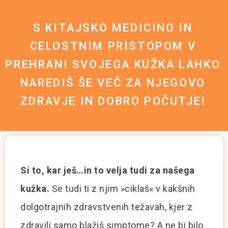
S KITAJSKO MEDICINO IN
CELOSTNIM PRISTOPOM V
PREHRANI SVOJEGA KUŽKA LAHKO
NAREDIŠ ŠE VEČ ZA NJEGOVO
ZDRAVJE IN DOBRO POČUTJE!
Si to, kar ješ…in to velja tudi za našega
kužka.
Se tudi ti z njim »ciklaš« v kakšnih
dolgotrajnih zdravstvenih težavah, kjer z
zdravili samo blažiš simptome? A ne bi bilo