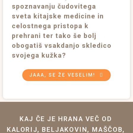
spoznavanju čudovitega
sveta kitajske medicine in
celostnega pristopa k
prehrani ter tako še bolj
obogatiš vsakdanjo skledico
svojega kužka?
JAAA, SE ŽE VESELIM!
KAJ ČE JE HRANA VEČ OD
KALORIJ, BELJAKOVIN, MAŠČOB,