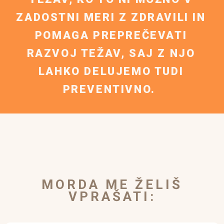
ZADOSTNI MERI Z ZDRAVILI IN
POMAGA PREPREČEVATI
RAZVOJ TEŽAV, SAJ Z NJO
LAHKO DELUJEMO TUDI
PREVENTIVNO.
MORDA ME ŽELIŠ
VPRAŠATI: