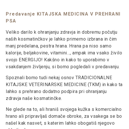
Predavanje KITAJSKA MEDICINA V PREHRANI
PSA
Veliko darilo k ohranjanju zdravja in dobremu počutju
naših kosmatinčkov je lahko primerno izbrana in čim
manj predelana, pestra hrana. Hrana pa niso samo
kalorije, beljakovine, vitamini…, ampak ima vsako živilo
svojo ENERGIJO! Kakšno in kako to uporabimo v
vsakdanjem življenju, si bomo pogledali v predavanju.
Spoznali bomo tudi
nekaj osnov TRADICIONALNE
KITAJSKE VETERINARSKE MEDICINE (TKM) in kako ta
lahko s prehrano dodatno podpira pri ohranjanju
zdravja naše kosmatinčke.
Ne glede na to, ali hraniš svojega kužka s komercialno
hrano ali pripravljaš domače obroke, za vsakega se bo
našel kak nasvet, s katerim lahko obogatiš njegovo